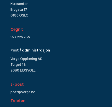
Kurssenter
Brugata 17
0186 OSLO
Orgnr:
977 225 736
Post / administrasjon
Verge Opplæring AS
Torget 18
2080 EIDSVOLL
E-post
post@verge.no
Telefon
+47 22 17 17 90